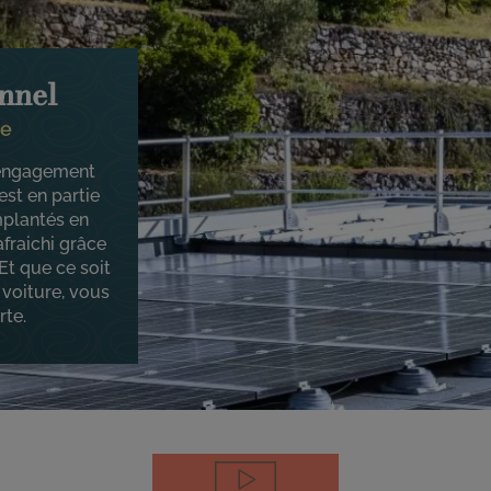
nnel
re
e engagement
st en partie
mplantés en
afraichi grâce
 Et que ce soit
voiture, vous
rte.