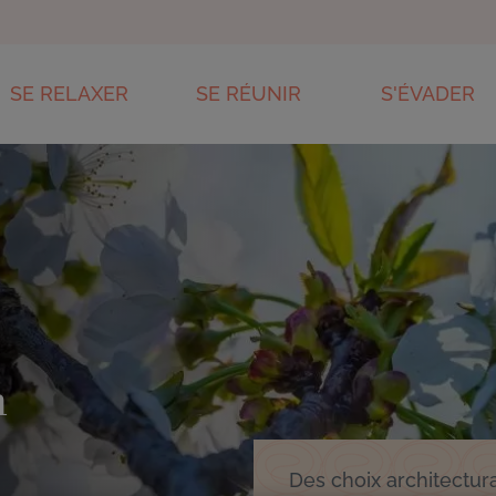
SE RELAXER
SE RÉUNIR
S'ÉVADER
ES
PISCINE & ESPACE DE REMISE EN FORME
SÉMINAIRE
CENTRE D'ANIM
SPA THERMAL AVÈNE
ENVIRONNEME
CONCEPTION
PARC DU HAU
n
Des choix architectur