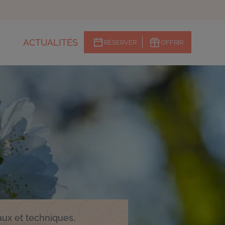
ACTUALITÉS
RÉSERVER
OFFRIR
Menu
CTAs
ATIONS ET ACTIVITÉS
NT & ÉCO-
T-LANGUEDOC
aux et techniques,