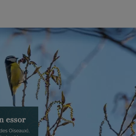
n essor
des Oiseaux),