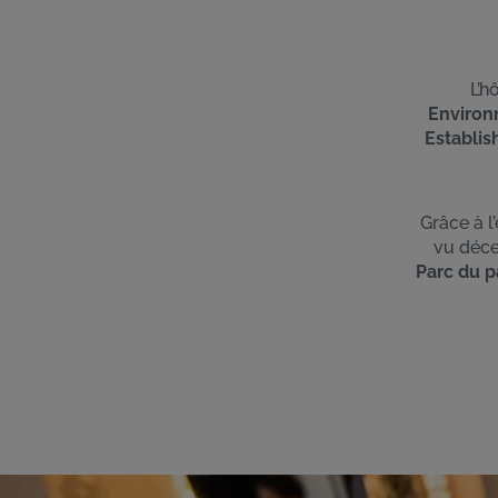
L’h
Environ
Establi
Grâce à l
vu déce
Parc du 
Image