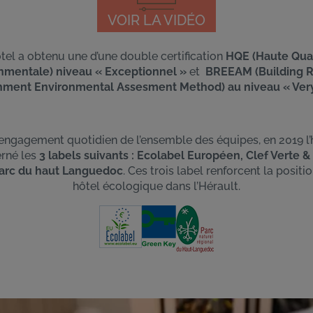
VOIR LA VIDÉO
ôtel a obtenu une d’une double certification
HQE (Haute Qual
nmentale) niveau « Exceptionnel »
et
BREEAM (Building 
shment Environmental Assesment Method) au niveau « Ver
’engagement quotidien de l’ensemble des équipes, en 2019 l’h
rné les
3 labels suivants : Ecolabel Européen, Clef Verte 
parc du haut Languedoc
. Ces trois label renforcent la positi
hôtel écologique dans l’Hérault.
Image
Image