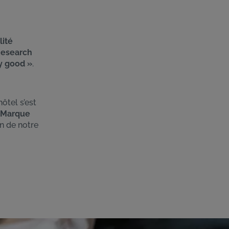
ité
Research
y good »
.
ôtel s’est
& Marque
on de notre