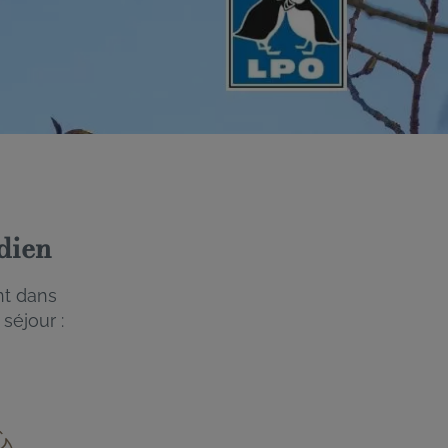
dien
nt dans
séjour :