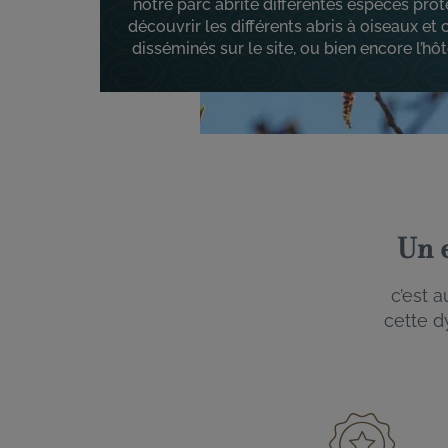
notre parc abrite différentes espèces pro
découvrir les différents abris à oiseaux et
disséminés sur le site, ou bien encore l’hôt
Un 
c’est 
cette d