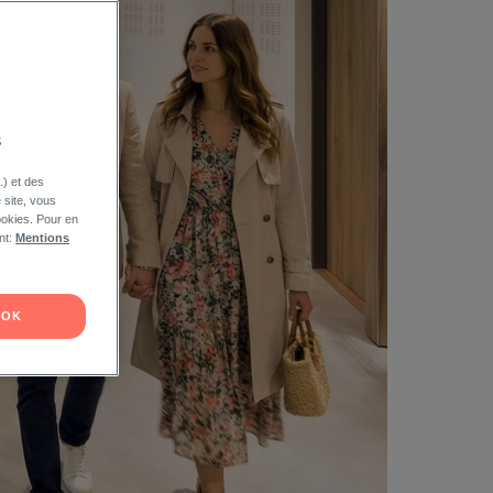
s
.) et des
e site, vous
ookies. Pour en
nt:
Mentions
OK