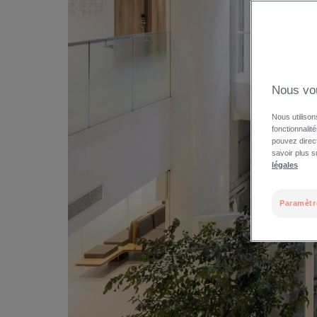
Nous vo
Nous utilison
fonctionnalit
pouvez direct
savoir plus s
légales
Paramètr