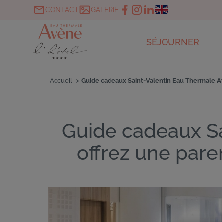
Aller
CONTACT
GALERIE
au
Navigation
contenu
secondaire
Main
principal
SÉJOURNER
navigation
CHAMBRES ET SUIT
Accueil
Guide cadeaux Saint-Valentin Eau Thermale Av
RESTAURANT
Fil
d'Ariane
Guide cadeaux Sa
offrez une pare