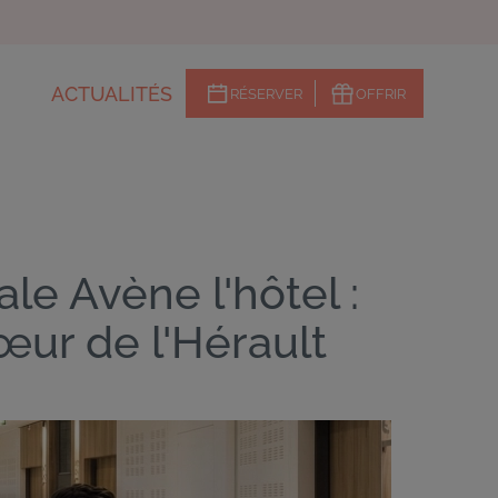
ACTUALITÉS
RÉSERVER
OFFRIR
Menu
CTAs
ATIONS ET ACTIVITÉS
NT & ÉCO-
T-LANGUEDOC
e Avène l'hôtel :
œur de l'Hérault