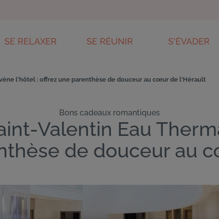
SE RELAXER
SE RÉUNIR
S'ÉVADER
ES
PISCINE & ESPACE DE REMISE EN FORME
SÉMINAIRE
CENTRE D'ANIM
ène l'hôtel : offrez une parenthèse de douceur au cœur de l'Hérault
SPA THERMAL AVÈNE
ENVIRONNEME
CONCEPTION
PARC DU HAU
Bons cadeaux romantiques
int-Valentin Eau Thermal
nthèse de douceur au c